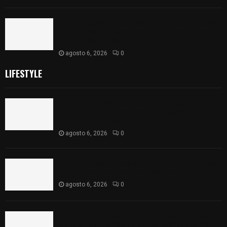
Inicia Congreso la aprobación de dictámenes de
las cuentas públicas de entes fiscalizables del
ejercicio fiscal 2025
agosto 6, 2026
0
LIFESTYLE
Realizan campaña de esterilización de perros y
gatos en Villa Alta y San Mateo Ayecac en el
municipio de Tepetitla
agosto 6, 2026
0
Atienden diputados a comisión de productores,
ejidatarios y pobladores de Ixtenco
agosto 6, 2026
0
Inicia Congreso la aprobación de dictámenes de
las cuentas públicas de entes fiscalizables del