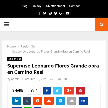
Blog
Privacy
Advertisement
Contact
Facebook
Twitter
Instagram
Pinterest
Google
Youtube
PRIMARY
MENU
Home
Región Sur
Supervisó Leonardo Flores Grande obra en Camino Real
Región Sur
Supervisó Leonardo Flores Grande obra
en Camino Real
by
admin
octubre 13, 2023
0
938
SHARE
0