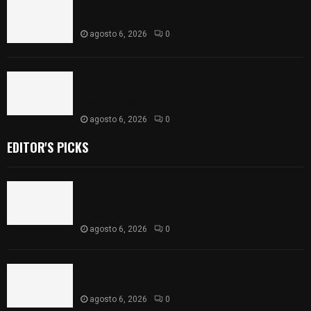
Atienden diputados a comisión de productores,
ejidatarios y pobladores de Ixtenco
agosto 6, 2026
0
Inicia Congreso la aprobación de dictámenes de
las cuentas públicas de entes fiscalizables del
ejercicio fiscal 2025
agosto 6, 2026
0
EDITOR'S PICKS
Realizan campaña de esterilización de perros y
gatos en Villa Alta y San Mateo Ayecac en el
municipio de Tepetitla
agosto 6, 2026
0
Atienden diputados a comisión de productores,
ejidatarios y pobladores de Ixtenco
agosto 6, 2026
0