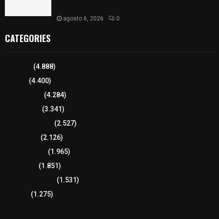
ejercicio fiscal 2025
agosto 6, 2026
0
CATEGORIES
Tlaxcala
(4.888)
Policía
(4.400)
8 columnas
(4.284)
Región Sur
(3.341)
Región Oriente
(2.527)
Educación
(2.126)
Lo más leído
(1.965)
Congreso
(1.851)
Tlaxcala Capital
(1.531)
Política
(1.275)