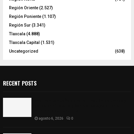
Región Oriente
(2.527)
Región Poniente
(1.107)
Región Sur
(3.341)
Tlaxcala
(4.888)
Tlaxcala Capital
(1.531)
Uncategorized
(638)
RECENT POSTS
Realizan campaña de esterilización de perros y
gatos en Villa Alta y San Mateo Ayecac en el
municipio de Tepetitla
agosto 6, 2026
0