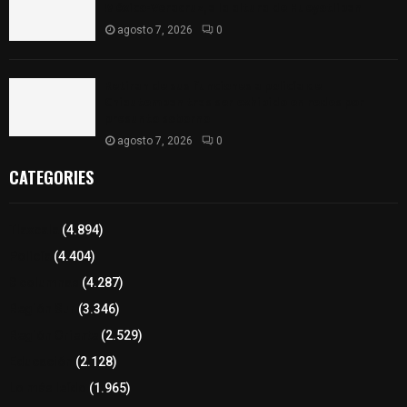
México-Veracruz, a la altura de Hueyotlipan
agosto 7, 2026
0
Retiran de sus funciones a policía de
Chiautempan tras ser exhibido en redes por
presunto soborno
agosto 7, 2026
0
CATEGORIES
Tlaxcala
(4.894)
Policía
(4.404)
8 columnas
(4.287)
Región Sur
(3.346)
Región Oriente
(2.529)
Educación
(2.128)
Lo más leído
(1.965)