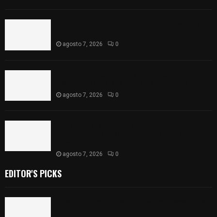
Muere hombre al interior de salón de eventos en
Apizaco
agosto 7, 2026
0
Se accidenta camioneta sobre la carretera
México-Veracruz, a la altura de Hueyotlipan
agosto 7, 2026
0
Retiran de sus funciones a policía de
Chiautempan tras ser exhibido en redes por
presunto soborno
agosto 7, 2026
0
EDITOR'S PICKS
Muere hombre al interior de salón de eventos en
Apizaco