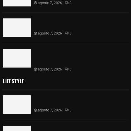
agosto 7, 2026
0
Se accidenta camioneta sobre la carretera
México-Veracruz, a la altura de Hueyotlipan
agosto 7, 2026
0
Retiran de sus funciones a policía de
Chiautempan tras ser exhibido en redes por
presunto soborno
agosto 7, 2026
0
LIFESTYLE
Muere hombre al interior de salón de eventos en
Apizaco
agosto 7, 2026
0
Se accidenta camioneta sobre la carretera