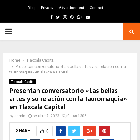
Blog
Privacy
Advertisement
Contact
Facebook
Twitter
Instagram
Pinterest
Google
Youtube
PRIMARY
MENU
Home
Tlaxcala Capital
Presentan conversatorio «Las bellas artes y su relación con la
tauromaquia» en Tlaxcala Capital
Tlaxcala Capital
Presentan conversatorio «Las bellas
artes y su relación con la tauromaquia»
en Tlaxcala Capital
by
admin
octubre 7, 2023
0
1306
SHARE
0