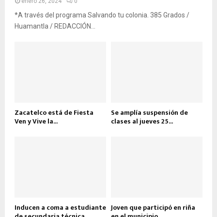
enero 26, 2024
0
*A través del programa Salvando tu colonia. 385 Grados /
Huamantla / REDACCIÓN...
Zacatelco está de Fiesta
Se amplía suspensión de
Ven y Vive la...
clases al jueves 25...
Inducen a coma a estudiante
Joven que participó en riña
de secundaria técnica
en el municipio...