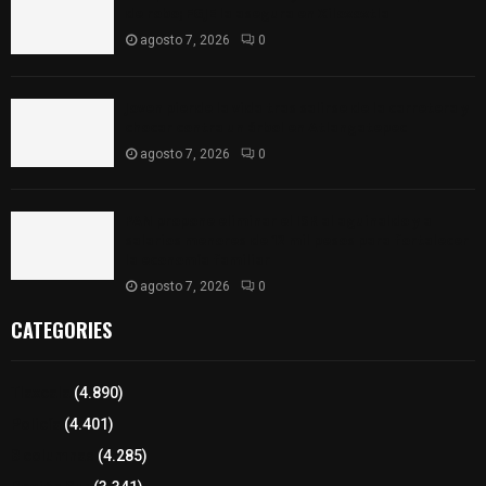
de robo; FGJE la asegura en Xiloxoxtla
agosto 7, 2026
0
Joven pierde la vida tras salirse de la carretera y
chocar contra un árbol en Atlangatepec
agosto 7, 2026
0
PAN propone eliminar el ISR al aguinaldo y a
salarios menores de 12 mil pesos para fortalecer
la economía familiar
agosto 7, 2026
0
CATEGORIES
Tlaxcala
(4.890)
Policía
(4.401)
8 columnas
(4.285)