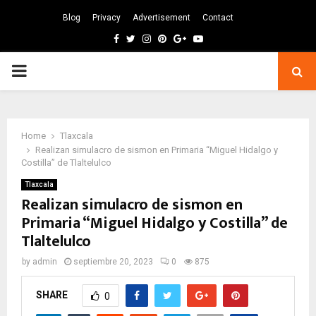
Blog
Privacy
Advertisement
Contact
Facebook
Twitter
Instagram
Pinterest
Google
Youtube
PRIMARY
MENU
Home
Tlaxcala
Realizan simulacro de sismon en Primaria “Miguel Hidalgo y
Costilla” de Tlaltelulco
Tlaxcala
Realizan simulacro de sismon en
Primaria “Miguel Hidalgo y Costilla” de
Tlaltelulco
by
admin
septiembre 20, 2023
0
875
SHARE
0