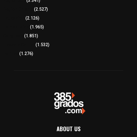
Región Sur
(3.341)
Región Oriente
(2.527)
Educación
(2.126)
Lo más leído
(1.965)
Congreso
(1.851)
Tlaxcala Capital
(1.532)
Política
(1.276)
ABOUT US