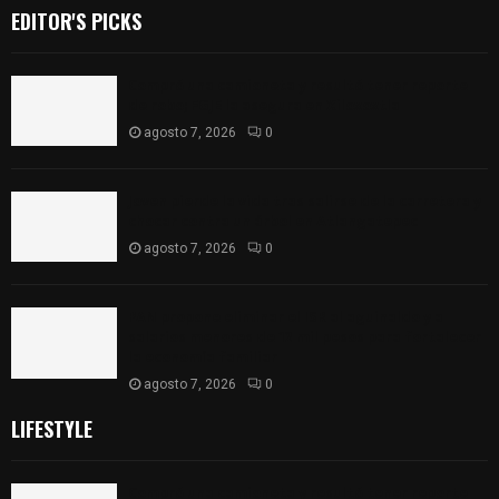
EDITOR'S PICKS
Compró una camioneta y resultó tener reporte
de robo; FGJE la asegura en Xiloxoxtla
agosto 7, 2026
0
Joven pierde la vida tras salirse de la carretera y
chocar contra un árbol en Atlangatepec
agosto 7, 2026
0
PAN propone eliminar el ISR al aguinaldo y a
salarios menores de 12 mil pesos para fortalecer
la economía familiar
agosto 7, 2026
0
LIFESTYLE
Compró una camioneta y resultó tener reporte