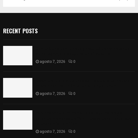
RECENT POSTS
Compró una camioneta y resultó tener reporte
de robo; FGJE la asegura en Xiloxoxtla
agosto 7, 2026
0
Joven pierde la vida tras salirse de la carretera y
chocar contra un árbol en Atlangatepec
agosto 7, 2026
0
PAN propone eliminar el ISR al aguinaldo y a
salarios menores de 12 mil pesos para fortalecer
la economía familiar
agosto 7, 2026
0