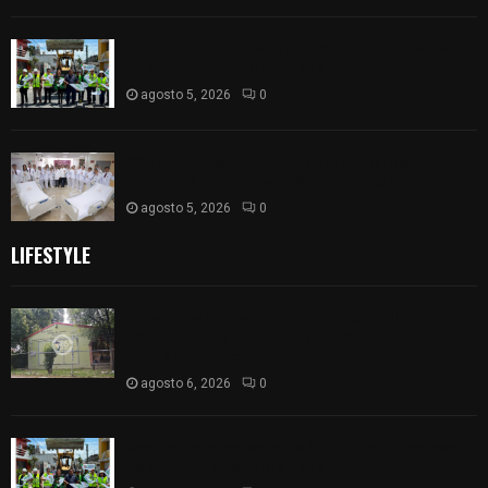
Realiza Ayuntamiento de SPM obra de pavimento
de adoquín en barrio de San Pedro
agosto 5, 2026
0
ISSSTE entrega 242 camas hospitalarias
eléctricas a unidades médicas del país
agosto 5, 2026
0
LIFESTYLE
Colegio legión de honor de Tlaxcala elimina
«militarizado» de su nombre tras orden de cierre
de la SEP federal
agosto 6, 2026
0
Realiza Ayuntamiento de SPM obra de pavimento
de adoquín en barrio de San Pedro