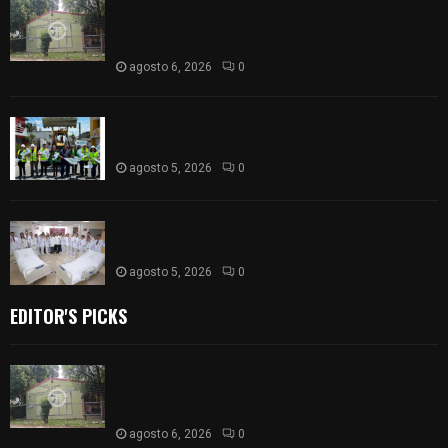
Colegio legión de honor de Tlaxcala elimina
«militarizado» de su nombre tras orden de cierre
de la SEP federal
agosto 6, 2026
0
Realiza Ayuntamiento de SPM obra de pavimento
de adoquín en barrio de San Pedro
agosto 5, 2026
0
ISSSTE entrega 242 camas hospitalarias
eléctricas a unidades médicas del país
agosto 5, 2026
0
EDITOR'S PICKS
Colegio legión de honor de Tlaxcala elimina
«militarizado» de su nombre tras orden de cierre
de la SEP federal
agosto 6, 2026
0