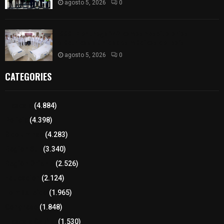
agosto 5, 2026
0
ISSSTE entrega 242 camas hospitalarias
eléctricas a unidades médicas del país
agosto 5, 2026
0
CATEGORIES
Tlaxcala
(4.884)
Policía
(4.398)
8 columnas
(4.283)
Región Sur
(3.340)
Región Oriente
(2.526)
Educación
(2.124)
Lo más leído
(1.965)
Congreso
(1.848)
Tlaxcala Capital
(1.530)