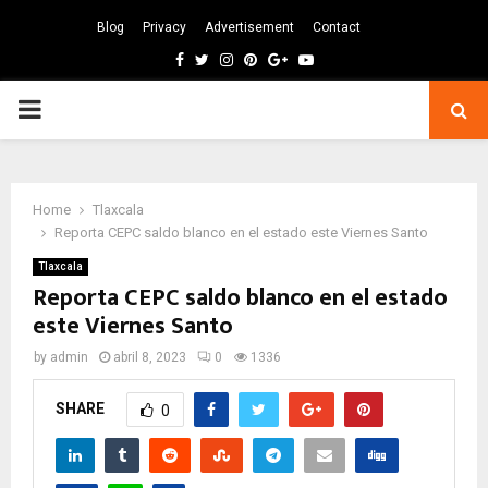
Blog
Privacy
Advertisement
Contact
Facebook
Twitter
Instagram
Pinterest
Google
Youtube
PRIMARY
MENU
Home
Tlaxcala
Reporta CEPC saldo blanco en el estado este Viernes Santo
Tlaxcala
Reporta CEPC saldo blanco en el estado
este Viernes Santo
by
admin
abril 8, 2023
0
1336
SHARE
0