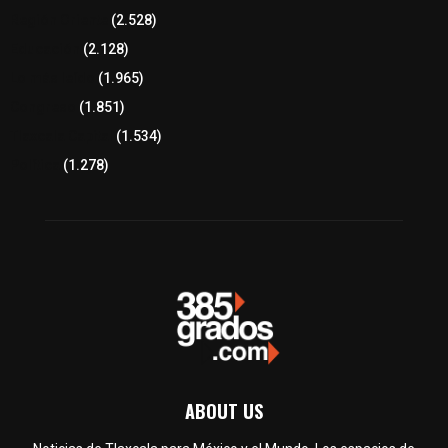
Región Oriente
(2.528)
Educación
(2.128)
Lo más leído
(1.965)
Congreso
(1.851)
Tlaxcala Capital
(1.534)
Política
(1.278)
ABOUT US