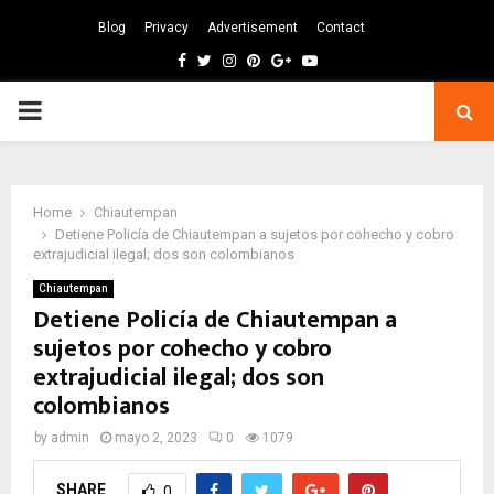
Blog
Privacy
Advertisement
Contact
Facebook
Twitter
Instagram
Pinterest
Google
Youtube
PRIMARY
MENU
Home
Chiautempan
Detiene Policía de Chiautempan a sujetos por cohecho y cobro
extrajudicial ilegal; dos son colombianos
Chiautempan
Detiene Policía de Chiautempan a
sujetos por cohecho y cobro
extrajudicial ilegal; dos son
colombianos
by
admin
mayo 2, 2023
0
1079
SHARE
0