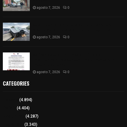
Apizaco
agosto 7, 2026
0
Se accidenta camioneta sobre la carretera
México-Veracruz, a la altura de Hueyotlipan
agosto 7, 2026
0
Retiran de sus funciones a policía de
Chiautempan tras ser exhibido en redes por
presunto soborno
agosto 7, 2026
0
CATEGORIES
Tlaxcala
(4.894)
Policía
(4.404)
8 columnas
(4.287)
Región Sur
(3.343)