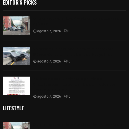
EDITOR'S PICKS
Muere hombre al interior de salón de eventos en
Apizaco
agosto 7, 2026
0
Se accidenta camioneta sobre la carretera
México-Veracruz, a la altura de Hueyotlipan
agosto 7, 2026
0
Retiran de sus funciones a policía de
Chiautempan tras ser exhibido en redes por
presunto soborno
agosto 7, 2026
0
LIFESTYLE
Muere hombre al interior de salón de eventos en