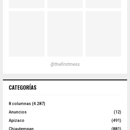
@thefirstmess
CATEGORÍAS
8 columnas
(4.287)
Anuncios
(12)
Apizaco
(491)
Chiautempan
(881)