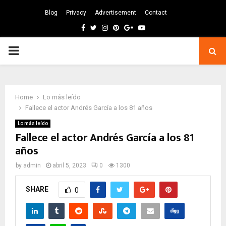
Blog
Privacy
Advertisement
Contact
Facebook
Twitter
Instagram
Pinterest
Google
Youtube
PRIMARY
MENU
Home
Lo más leído
Fallece el actor Andrés García a los 81 años
Lo más leído
Fallece el actor Andrés García a los 81
años
by
admin
abril 5, 2023
0
1300
SHARE
0