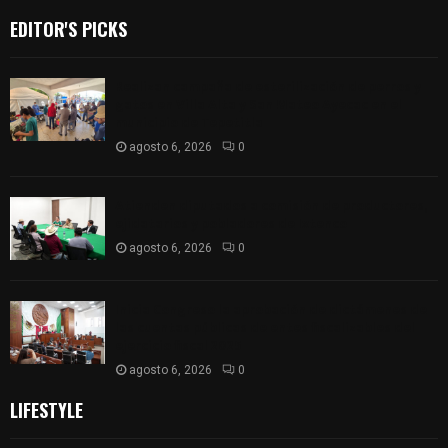
EDITOR'S PICKS
Realizan campaña de esterilización de perros y
gatos en Villa Alta y San Mateo Ayecac en el
municipio de Tepetitla
agosto 6, 2026
0
Atienden diputados a comisión de productores,
ejidatarios y pobladores de Ixtenco
agosto 6, 2026
0
Inicia Congreso la aprobación de dictámenes de
las cuentas públicas de entes fiscalizables del
ejercicio fiscal 2025
agosto 6, 2026
0
LIFESTYLE