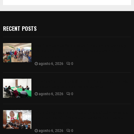
RECENT POSTS
Realizan campaña de esterilización de perros y
gatos en Villa Alta y San Mateo Ayecac en el
municipio de Tepetitla
agosto 6, 2026
0
Atienden diputados a comisión de productores,
ejidatarios y pobladores de Ixtenco
agosto 6, 2026
0
Inicia Congreso la aprobación de dictámenes de
las cuentas públicas de entes fiscalizables del
ejercicio fiscal 2025
agosto 6, 2026
0