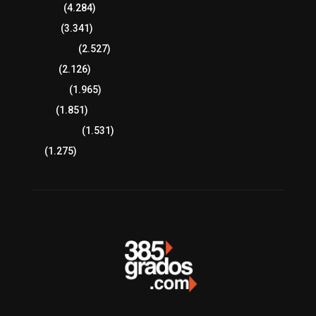
8 columnas
(4.284)
Región Sur
(3.341)
Región Oriente
(2.527)
Educación
(2.126)
Lo más leído
(1.965)
Congreso
(1.851)
Tlaxcala Capital
(1.531)
Política
(1.275)