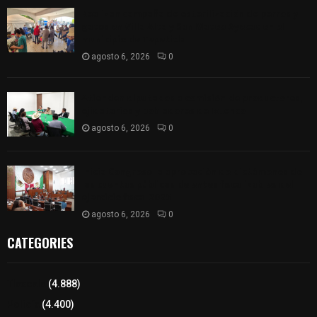
Realizan campaña de esterilización de perros y
gatos en Villa Alta y San Mateo Ayecac en el
municipio de Tepetitla
agosto 6, 2026
0
Atienden diputados a comisión de productores,
ejidatarios y pobladores de Ixtenco
agosto 6, 2026
0
Inicia Congreso la aprobación de dictámenes de
las cuentas públicas de entes fiscalizables del
ejercicio fiscal 2025
agosto 6, 2026
0
CATEGORIES
Tlaxcala
(4.888)
Policía
(4.400)