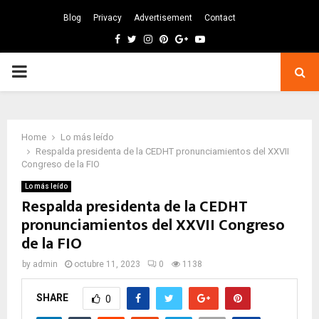
Blog
Privacy
Advertisement
Contact
Facebook
Twitter
Instagram
Pinterest
Google
Youtube
PRIMARY
MENU
Home
Lo más leído
Respalda presidenta de la CEDHT pronunciamientos del XXVII
Congreso de la FIO
Lo más leído
Respalda presidenta de la CEDHT
pronunciamientos del XXVII Congreso
de la FIO
by
admin
octubre 11, 2023
0
1138
SHARE
0