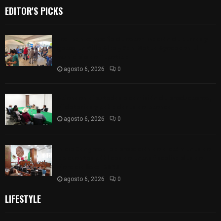
EDITOR'S PICKS
Realizan campaña de esterilización de perros y
gatos en Villa Alta y San Mateo Ayecac en el
municipio de Tepetitla
agosto 6, 2026
0
Atienden diputados a comisión de productores,
ejidatarios y pobladores de Ixtenco
agosto 6, 2026
0
Inicia Congreso la aprobación de dictámenes de
las cuentas públicas de entes fiscalizables del
ejercicio fiscal 2025
agosto 6, 2026
0
LIFESTYLE