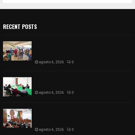
RECENT POSTS
Realizan campaña de esterilización de perros y
gatos en Villa Alta y San Mateo Ayecac en el
municipio de Tepetitla
agosto 6, 2026
0
Atienden diputados a comisión de productores,
ejidatarios y pobladores de Ixtenco
agosto 6, 2026
0
Inicia Congreso la aprobación de dictámenes de
las cuentas públicas de entes fiscalizables del
ejercicio fiscal 2025
agosto 6, 2026
0