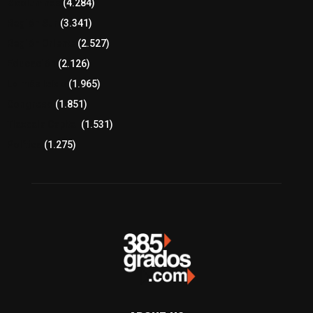
8 columnas
(4.284)
Región Sur
(3.341)
Región Oriente
(2.527)
Educación
(2.126)
Lo más leído
(1.965)
Congreso
(1.851)
Tlaxcala Capital
(1.531)
Política
(1.275)