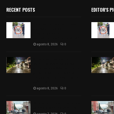
RECENT POSTS
EDITOR'S P
Localizan a joven empresario
golpeado tras ser
presuntamente
secuestrado en Calpulalpan
agosto 8, 2026
0
Supervisa Presidente
Municipal avances de las
acciones de «Más territorio
y menos escritorio» en la
unidad habitacional cuatro
señorios
agosto 8, 2026
0
Muere hombre al interior de
salón de eventos en Apizaco
agosto 7, 2026
0