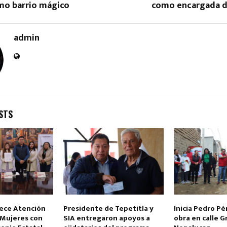
mo barrio mágico
como encargada d
admin
Reply
Retweet
Favorite
Reply
R
STS
lece Atención
Presidente de Tepetitla y
Inicia Pedro P
s Mujeres con
SIA entregaron apoyos a
obra en calle G