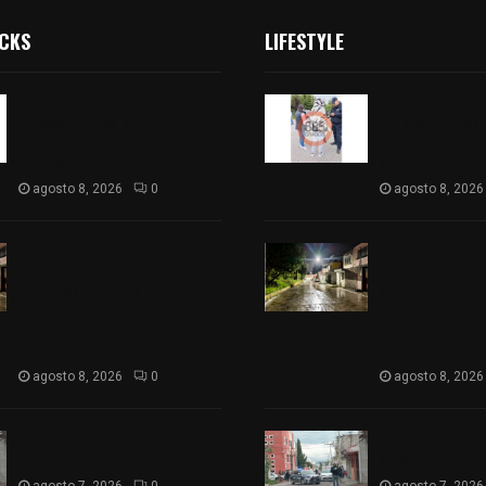
ICKS
LIFESTYLE
Localizan a joven empresario
Localizan a jo
golpeado tras ser
golpeado tras 
presuntamente
presuntament
secuestrado en Calpulalpan
secuestrado en
agosto 8, 2026
0
agosto 8, 2026
Supervisa Presidente
Supervisa Pres
Municipal avances de las
Municipal avan
acciones de «Más territorio
acciones de «M
y menos escritorio» en la
y menos escrito
unidad habitacional cuatro
unidad habitac
señorios
señorios
agosto 8, 2026
0
agosto 8, 2026
Muere hombre al interior de
Muere hombre a
salón de eventos en Apizaco
salón de event
agosto 7, 2026
0
agosto 7, 2026