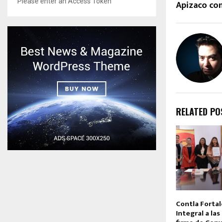
Please enter an Access Token
Apizaco co
RELATED PO
Contla Forta
Integral a la