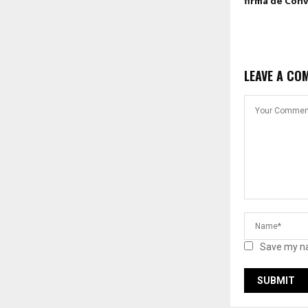
firma de Conv
LEAVE A CO
Save my na