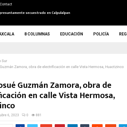
Contact
 presuntamente secuestrado en Calpulalpan
AXCALA
8 COLUMNAS
EDUCACIÓN
POLICÍA
REG
 Sur
 Guzmán Zamora, obra de electrificación en calle Vista Hermosa, Huactzinco
 Josué Guzmán Zamora, obra de
ficación en calle Vista Hermosa,
inco
ubre 6, 2023
0
881