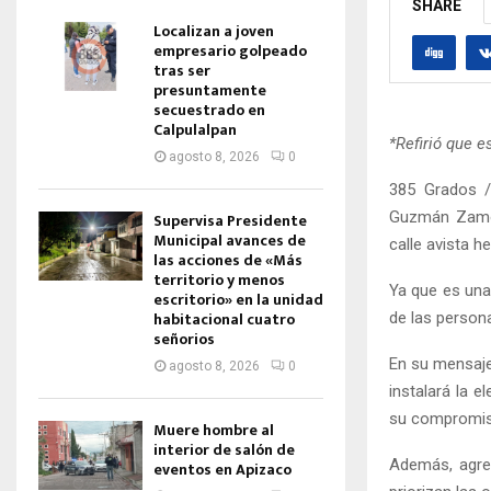
SHARE
Localizan a joven
empresario golpeado
tras ser
presuntamente
secuestrado en
Calpulalpan
*Refirió que e
agosto 8, 2026
0
385 Grados /
Guzmán Zamora
Supervisa Presidente
Municipal avances de
calle avista h
las acciones de «Más
territorio y menos
Ya que es una
escritorio» en la unidad
habitacional cuatro
de las persona
señorios
En su mensaje,
agosto 8, 2026
0
instalará la e
su compromiso
Muere hombre al
interior de salón de
Además, agre
eventos en Apizaco