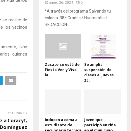
 de vida de los
enero 26, 2024
0
*A través del programa Salvando tu
colonia. 385 Grados / Huamantla /
e se realice de
REDACCIÓN...
ue los vecinos
tamiento, Iván
arios, quienes
Zacatelco está de
Se amplía
Fiesta Ven y Vive
suspensión de
la...
clases al jueves
25...
NEXT POST
z a Coracyt,
Inducen a coma a
Joven que
estudiante de
participó en riña
a Domínguez
secundaria técnica
en el municipio...