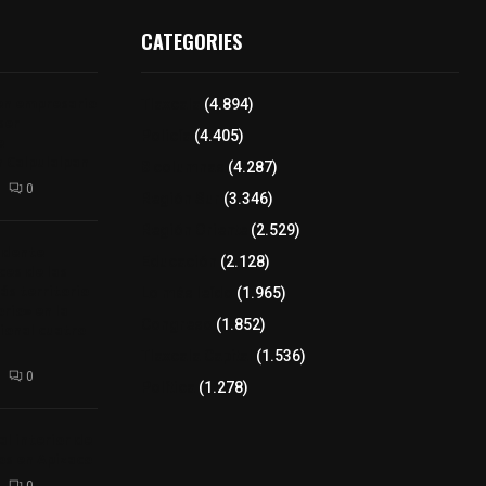
CATEGORIES
ven empresario
Tlaxcala
(4.894)
ser
Policía
(4.405)
e
 Calpulalpan
8 columnas
(4.287)
0
Región Sur
(3.346)
Región Oriente
(2.529)
idente
Educación
(2.128)
ces de las
ás territorio
Lo más leído
(1.965)
rio» en la
Congreso
(1.852)
ional cuatro
Tlaxcala Capital
(1.536)
0
Política
(1.278)
l interior de
os en Apizaco
0