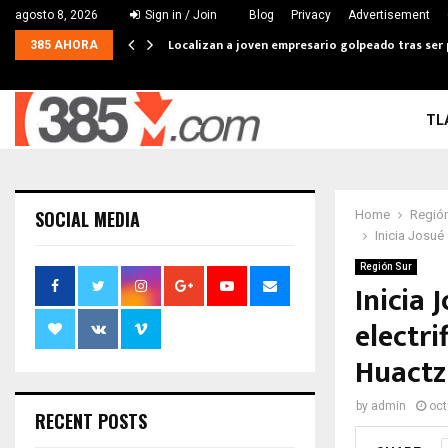
agosto 8, 2026
Sign in / Join
Blog
Privacy
Advertisement
Localizan a joven empresario golpeado tras ser
385 AHORA
TL
SOCIAL MEDIA
Home
Región
Inicia Josué
Región Sur
Inicia
electri
Huactz
by
admin
oct
RECENT POSTS