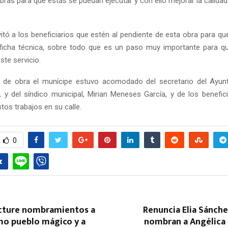
obras para que estás se puedan ejecutar y con ello mejorar la calidad
vitó a los beneficiarios que estén al pendiente de esta obra para qu
ficha técnica, sobre todo que es un paso muy importante para q
ste servicio.
o de obra el munícipe estuvo acomodado del secretario del Ayun
, y del síndico municipal, Mirian Meneses García, y de los benefici
tos trabajos en su calle.
0
cture nombramientos a
Renuncia Elia Sánche
mo pueblo mágico y a
nombran a Angélic