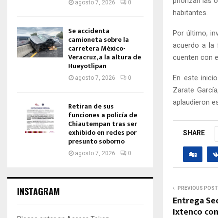
priorizan las 
agosto 7, 2026
0
habitantes.
Se accidenta
Por último, in
camioneta sobre la
acuerdo a la 
carretera México-
Veracruz, a la altura de
cuenten con e
Hueyotlipan
En este inici
agosto 7, 2026
0
Zarate García
aplaudieron es
Retiran de sus
funciones a policía de
Chiautempan tras ser
exhibido en redes por
SHARE
presunto soborno
agosto 7, 2026
0
INSTAGRAM
PREVIOUS POST
Entrega Se
Ixtenco co