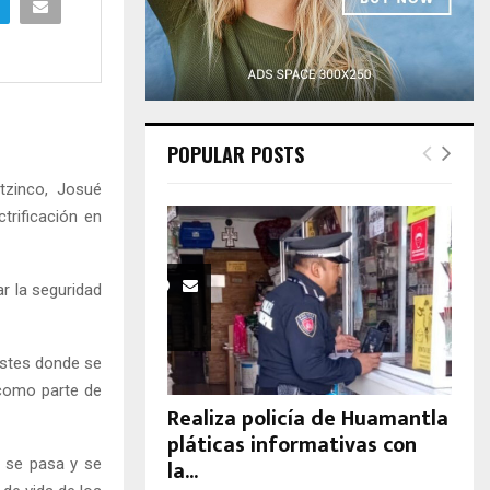
H
POPULAR POSTS
tzinco, Josué
trificación en
r la seguridad
postes donde se
s como parte de
Realiza policía de Huamantla
pláticas informativas con
la...
 se pasa y se