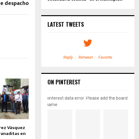
e despacho
LATEST TWEETS
etweet
Favorite
Reply
Retweet
Favorite
ON PINTEREST
pinterest data error: Please add the board
name
érez Vásquez
ranaditas en