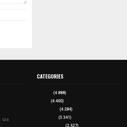
CATEGORIES
aña de
Tlaxcala
(4.888)
de perros y
Policía
(4.400)
Alta y San
n el
8 columnas
(4.284)
epetitla
Región Sur
(3.341)
0
Región Oriente
(2.527)