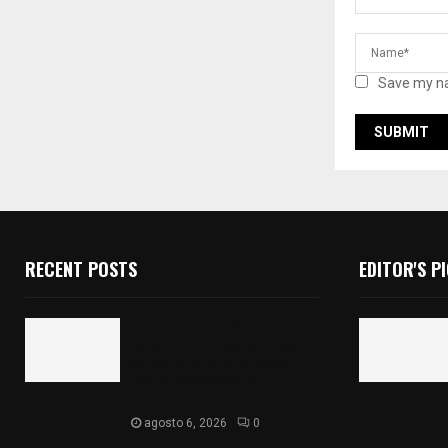
Save my na
RECENT POSTS
EDITOR'S P
Realizan campaña de
esterilización de perros y
gatos en Villa Alta y San
Mateo Ayecac en el
municipio de Tepetitla
agosto 6, 2026
0