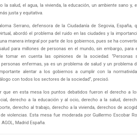
 la salud, el agua, la vivienda, la educación, un ambiente sano y, 
más justa y equitativa.
aloma Serrano, defensora de la Ciudadanía de Segovia, España, 
virtual, abordó el problema del ruido en las ciudades y la importan
 una manera integral por parte de los gobiernos, pues se ha converti
alud para millones de personas en el mundo, sin embargo, para e
de tomar en cuenta las opiniones de la sociedad. “Personas
Reply
Retweet
Favorite
Reply
R
 personas enfermas, ya es un problema de salud y un problema d
mportante alentar a los gobiernos a cumplir con la normativida
álogo con todos los sectores de la sociedad”, precisó.
r que en esta mesa los puntos debatidos fueron el derecho a los
cial, derecho a la educación y al ocio, derecho a la salud, derecho
porte, derecho al trabajo, derecho a la vivienda, derechos de acogi
e de violencias. Esta mesa fue moderada por Guillermo Escobar Ro
la AGOL, Madrid España.