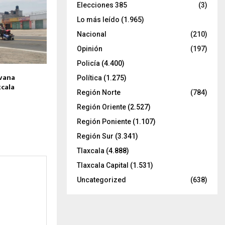
Elecciones 385
(3)
Lo más leído
(1.965)
Nacional
(210)
Opinión
(197)
Policía
(4.400)
vana
Política
(1.275)
xcala
Región Norte
(784)
Región Oriente
(2.527)
Región Poniente
(1.107)
Región Sur
(3.341)
Tlaxcala
(4.888)
Tlaxcala Capital
(1.531)
Uncategorized
(638)