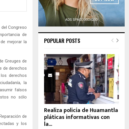
H
o del Congreso
importancia de
POPULAR POSTS
 de mejorar la
 de Greuges de
ue de derechos
 los derechos
ciudadanía, la
asumir falsos
stos no sólo
Realiza policía de Huamantla
pláticas informativas con
 Reparación de
la...
ectadas y los