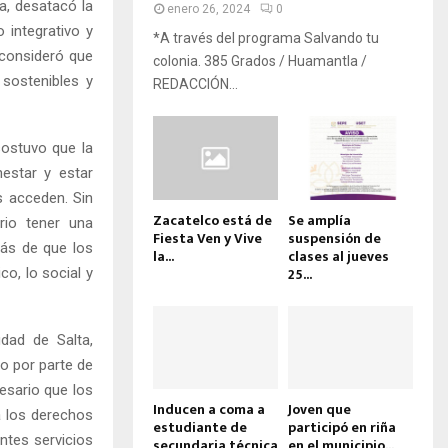
a, desatacó la
enero 26, 2024
0
integrativo y
*A través del programa Salvando tu
 consideró que
colonia. 385 Grados / Huamantla /
 sostenibles y
REDACCIÓN...
sostuvo que la
estar y estar
s acceden. Sin
Zacatelco está de
Se amplía
rio tener una
Fiesta Ven y Vive
suspensión de
más de que los
la...
clases al jueves
25...
o, lo social y
dad de Salta,
o por parte de
esario que los
Inducen a coma a
Joven que
 los derechos
estudiante de
participó en riña
ntes servicios
secundaria técnica
en el municipio...