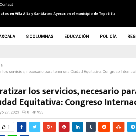
Contact
atos en Villa Alta y San Mateo Ayecac en el municipio de Tepetitla
AXCALA
8 COLUMNAS
EDUCACIÓN
POLICÍA
REG
la
 los servicios, necesario para tener una Ciudad Equitativa: Congreso Internac
tizar los servicios, necesario par
udad Equitativa: Congreso Interna
o 27, 2023
0
955
1