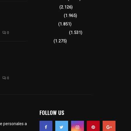
Educación
(2.126)
tados a
oductores,
Lo más leído
(1.965)
pobladores de
Congreso
(1.851)
Tlaxcala Capital
(1.531)
0
Política
(1.275)
 la
 dictámenes
 públicas de
bles del
 2025
0
FOLLOW US
te personales a