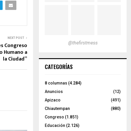
NEXT POST
@thefirstmess
es Congreso
ho Humano a
la Ciudad”
CATEGORÍAS
8 columnas
(4.284)
Anuncios
(12)
Apizaco
(491)
Chiautempan
(880)
Congreso
(1.851)
Educación
(2.126)