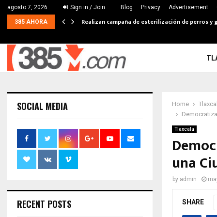
agosto 7, 2026
Sign in / Join
Blog
Privacy
Advertisement
Realizan campaña de esterilización de perros y g
385 AHORA
TL
SOCIAL MEDIA
Home
Tlaxca
Democratizar
Tlaxcala
Democra
una Ci
by
admin
may
RECENT POSTS
SHARE