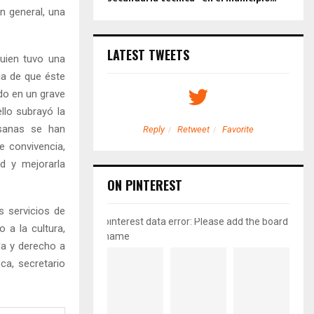
en general, una
LATEST TWEETS
quien tuvo una
cia de que éste
do en un grave
llo subrayó la
 sanas se han
etweet
Favorite
Reply
Retweet
Favorite
e convivencia,
d y mejorarla
ON PINTEREST
 servicios de
pinterest data error: Please add the board
 a la cultura,
name
da y derecho a
ca, secretario