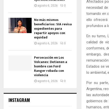
Afectados por
agosto 6, 2026
0
necesidad de
tomando en cu
No más mismos
ello ofrecerá
beneficiarios: SIA revisa
profundos a lo
expedientes para
repartir apoyos con
En su turno, 
equidad
calidad de v
agosto 6, 2026
0
conformes, de
embargo, des
Persecución en Los
remuneración 
Volcanes: Detienen a
hombre con Ford
Estados se ve
Ranger robada con
lo ambiental, 
violencia
agosto 6, 2026
0
Por su parte
Argentina, re
las autoridad
INSTAGRAM
gobiernos de
humanos, entr