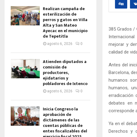
Realizan campaña de
esterilización de
perros y gatos en Villa
Alta y San Mateo
385 Grados / 
Ayecac en el municipio
de Tepetitla
Internacional
mejorar y dem
agosto 6, 2026
0
calidad de vid
Atienden diputados a
Antes del ini
comisión de
productores,
Barcelona, de
ejidatarios y
humanos son,
pobladores de Ixtenco
humanos, una 
agosto 6, 2026
0
erradicación
debates en 
Inicia Congreso la
corresponde a
aprobación de
dictámenes de las
Ya en el deba
cuentas públicas de
entes fiscalizables del
Derechos y d
ejercicio fiscal 2025