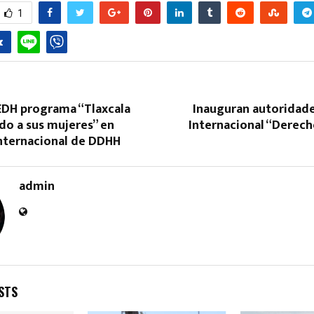
1
EDH programa “Tlaxcala
Inauguran autoridad
do a sus mujeres” en
Internacional “Derec
nternacional de DDHH
admin
STS