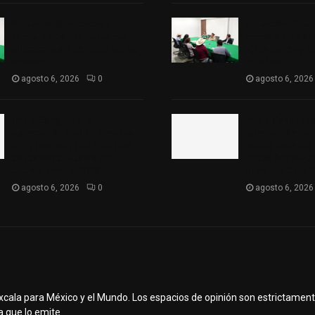
Atienden diputados a
Atienden dipu
comisión de productores,
comisión de pr
ejidatarios y pobladores de
ejidatarios y 
Ixtenco
Ixtenco
agosto 6, 2026
0
agosto 6, 2026
Inicia Congreso la
Inicia Congreso
aprobación de dictámenes
aprobación de
de las cuentas públicas de
de las cuentas
entes fiscalizables del
entes fiscaliza
ejercicio fiscal 2025
ejercicio fiscal
agosto 6, 2026
0
agosto 6, 2026
axcala para México y el Mundo. Los espacios de opinión son estrictamen
a que lo emite.