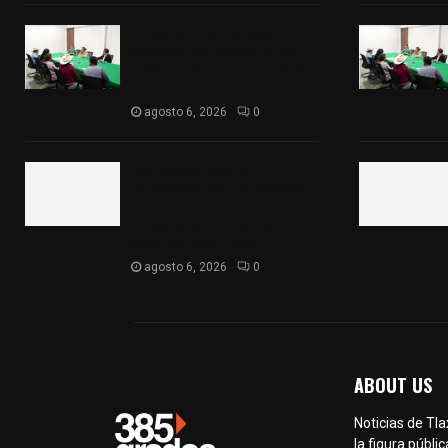
Atienden diputados a
comisión de productores,
ejidatarios y pobladores de
Ixtenco
agosto 6, 2026
0
Inicia Congreso la
aprobación de dictámenes
de las cuentas públicas de
entes fiscalizables del
ejercicio fiscal 2025
agosto 6, 2026
0
ABOUT US
Noticias de Tl
la figura públic