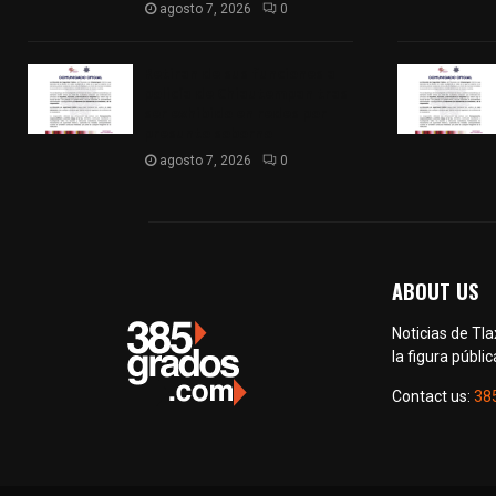
agosto 7, 2026
0
Retiran de sus funciones a
policía de Chiautempan tras
ser exhibido en redes por
presunto soborno
agosto 7, 2026
0
ABOUT US
Noticias de Tl
la figura públic
Contact us:
38