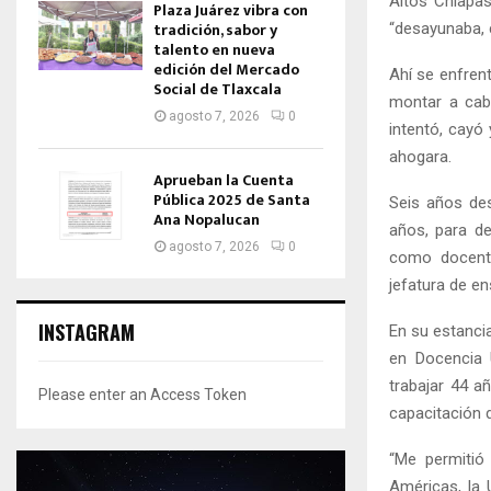
Altos Chiapa
Plaza Juárez vibra con
tradición, sabor y
“desayunaba, c
talento en nueva
edición del Mercado
Ahí se enfren
Social de Tlaxcala
montar a caba
agosto 7, 2026
0
intentó, cayó 
ahogara.
Aprueban la Cuenta
Pública 2025 de Santa
Seis años de
Ana Nopalucan
años, para de
agosto 7, 2026
0
como docente
jefatura de e
INSTAGRAM
En su estancia
en Docencia U
trabajar 44 a
Please enter an Access Token
capacitación d
“Me permitió
Américas, la 