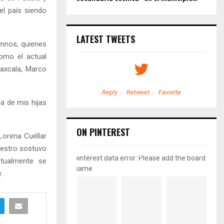
el país siendo
LATEST TWEETS
mnos, quienes
como el actual
axcala, Marco
etweet
Favorite
Reply
Retweet
Favorite
a de mis hijas
ON PINTEREST
Lorena Cuéllar
aestro sostuvo
pinterest data error: Please add the board
ctualmente se
name
.