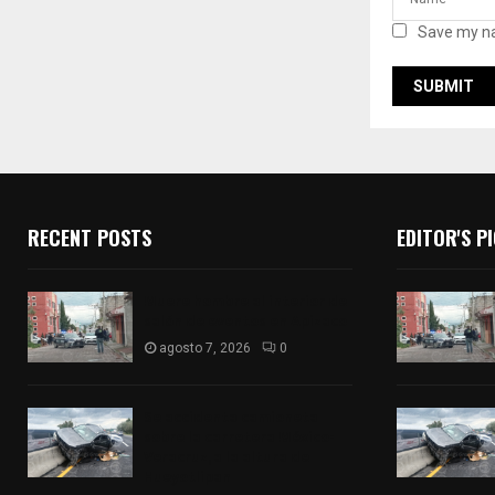
Save my na
RECENT POSTS
EDITOR'S P
Muere hombre al interior de
salón de eventos en Apizaco
agosto 7, 2026
0
Se accidenta camioneta
sobre la carretera México-
Veracruz, a la altura de
Hueyotlipan