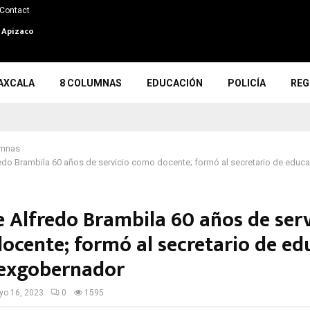
Contact
n Apizaco
AXCALA
8 COLUMNAS
EDUCACIÓN
POLICÍA
REG
umnas
do Brambila 60 años de servicio como docente; formó al secretario de educa
 Alfredo Brambila 60 años de serv
ocente; formó al secretario de ed
 exgobernador
o 16, 2023
0
1595