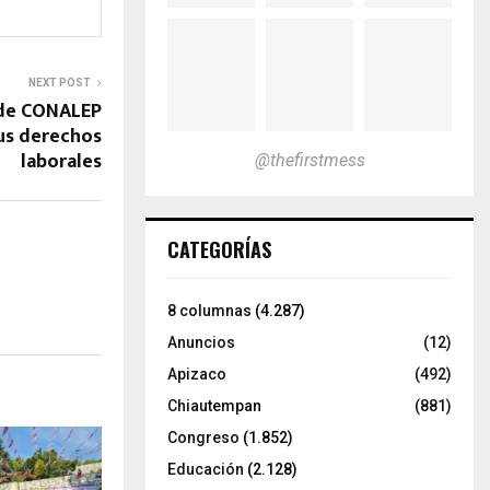
NEXT POST
 de CONALEP
us derechos
laborales
@thefirstmess
CATEGORÍAS
8 columnas
(4.287)
Anuncios
(12)
Apizaco
(492)
Chiautempan
(881)
Congreso
(1.852)
Educación
(2.128)