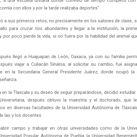
s, a una escuela unitaria donde convivió de tiempo completo con
omía con ellos y por la tarde realizaba deportes”.
tó a sus primeros retos, no precisamente en los salones de clase, s
llo para cruzar ríos abundantes y llegar a la institución; la prim
y por poco pierde la vida, si no fuera por la habilidad del animal q
spués llegó a Huajuapan de León, Oaxaca, ya con su familia perm
spués viajar a Culiacán Sinaloa; al solicitar su cambio, fue asign
 en la Secundaria General Presidente Juárez, donde ocupó la d
nseñanza.
 en la Tlaxcala y su deseo de seguir preparándose, decidió estudiar l
niversitaria, después obtuvo la maestría y el doctorado, que l
ños en diversas facultades de la Universidad Autónoma de Tlaxcala
e las y los docentes.
 abrir campo y trabajar en otras universidades como de la Unive
Universidad Popular Autónoma de Puebla, la Universidad Beneméri