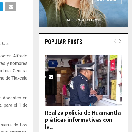
H
POPULAR POSTS
stas
.
octor Alfredo
eres y hombres
daria General
ma de Tlaxcala
us docentes en
, para el 1 de
Realiza policía de Huamantla
pláticas informativas con
la...
 sierra de Los