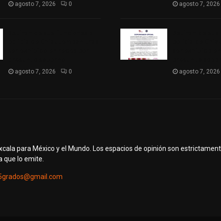
agosto 7, 2026
0
agosto 7, 2026
Retiran de sus funciones a
Retiran de sus
policía de Chiautempan tras
policía de Chi
ser exhibido en redes por
ser exhibido en
presunto soborno
presunto sobo
agosto 7, 2026
0
agosto 7, 2026
axcala para México y el Mundo. Los espacios de opinión son estrictamen
a que lo emite.
5grados@gmail.com