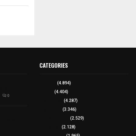
CATEGORIES
l interior de
Tlaxcala
(4.894)
os en Apizaco
Policía
(4.404)
0
8 columnas
(4.287)
Región Sur
(3.346)
camioneta
Región Oriente
(2.529)
tera México-
altura de
Educación
(2.128)
Lo más leído
(1.965)