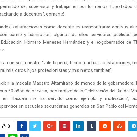
ermitido ser supervisor y trabajar en por lo menos 15 estados d
pacitando a docentes”, comentó.
randes satisfacciones como docente es reencontrarse con sus alu
con cariño y admiración, algunos de ellos servidores públicos, 
e Educación, Homero Meneses Hernández y el exgobernador de Tl
ez.
Reply
Retweet
Favorite
Reply
R
gura que ser maestro “vale la pena, tengo muchas satisfacciones, un
a, mis otros hijos profesionistas y mis nietos también”.
cibir la medalla Maestro Altamirano de manos de la gobernadora, 
 sus 60 años de servicio, con motivo de la Celebración del Día del M
ar en Tlaxcala me ha servido como ejemplo y motivación”, a
ervisor en escuelas secundarias generales en San Pablo del Monte
0