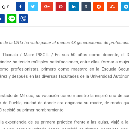
0
 de la UATx ha visto pasar al menos 43 generaciones de profesioni
 Tlaxcala / Maire PISCIL / En sus 60 años como docente, el D
ández ha tenido múltiples satisfacciones, entre ellas formar a muj
como profesionistas, primero como maestro en la Escuela Secun
árez y después en las diversas facultades de la Universidad Autóno
l estado de México, su vocación como maestro la inspiró uno de s
ón de Puebla, ciudad de donde era originaria su madre, de modo que
 recibió su primer nombramiento.
la experiencia de su primera práctica frente a las aulas, viajó a la