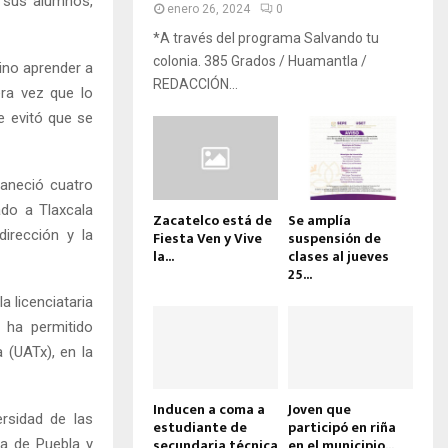
 sus alumnos,
enero 26, 2024
0
*A través del programa Salvando tu
colonia. 385 Grados / Huamantla /
ino aprender a
REDACCIÓN...
era vez que lo
ue evitó que se
aneció cuatro
ado a Tlaxcala
Zacatelco está de
Se amplía
irección y la
Fiesta Ven y Vive
suspensión de
la...
clases al jueves
25...
a licenciataria
e ha permitido
 (UATx), en la
Inducen a coma a
Joven que
rsidad de las
estudiante de
participó en riña
secundaria técnica
en el municipio...
ta de Puebla y