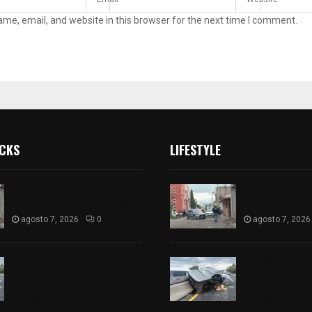
me, email, and website in this browser for the next time I comment.
ICKS
LIFESTYLE
Muere hombre al interior de
Muere hombre a
salón de eventos en Apizaco
salón de event
agosto 7, 2026
0
agosto 7, 2026
Se accidenta camioneta
Se accidenta 
sobre la carretera México-
sobre la carre
Veracruz, a la altura de
Veracruz, a la 
Hueyotlipan
Hueyotlipan