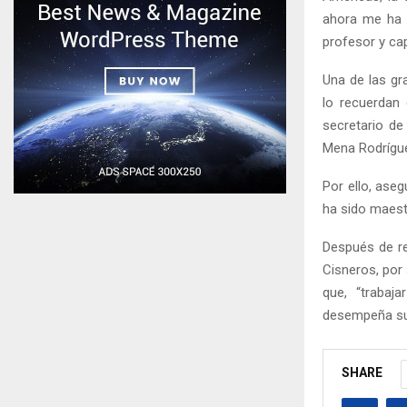
ahora me ha p
profesor y ca
Una de las g
lo recuerdan 
secretario d
Mena Rodrígu
Por ello, ase
ha sido maestr
Después de re
Cisneros, por
que, “trabaj
desempeña sup
SHARE