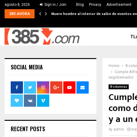
agosto 8, 2026
Sign in / Join
Blog
Privacy
Advertisement
Muere hombre al interior de salón de eventos e
385 AHORA
TL
SOCIAL MEDIA
Home
8 col
Cumple Alfre
exgobernador
8 columnas
Cumple
como d
y a un
RECENT POSTS
by
admin
may