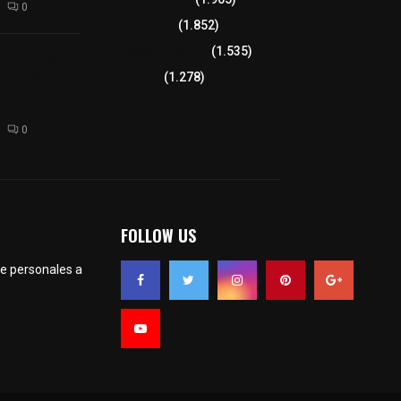
0
Congreso
(1.852)
Tlaxcala Capital
(1.535)
 funciones a
autempan tras
Política
(1.278)
 redes por
rno
0
FOLLOW US
te personales a