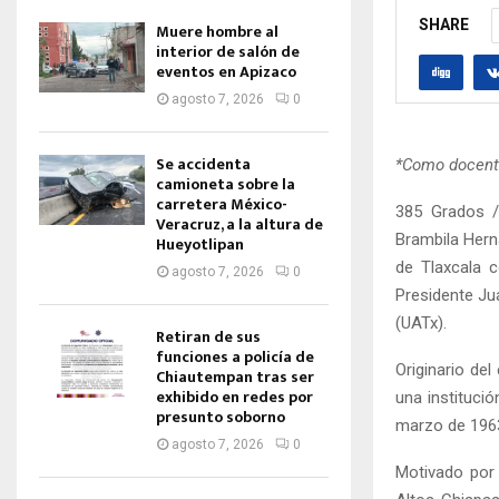
SHARE
Muere hombre al
interior de salón de
eventos en Apizaco
agosto 7, 2026
0
Se accidenta
*Como docente
camioneta sobre la
carretera México-
385 Grados /
Veracruz, a la altura de
Brambila Hern
Hueyotlipan
de Tlaxcala 
agosto 7, 2026
0
Presidente Ju
(UATx).
Retiran de sus
funciones a policía de
Originario de
Chiautempan tras ser
exhibido en redes por
una instituci
presunto soborno
marzo de 1963
agosto 7, 2026
0
Motivado por 