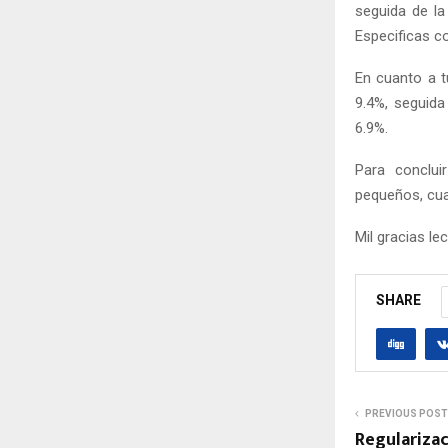
seguida de la
Especificas co
En cuanto a t
9.4%, seguid
6.9%.
Para conclui
pequeños, cua
Mil gracias l
SHARE
PREVIOUS POST
Regulariza