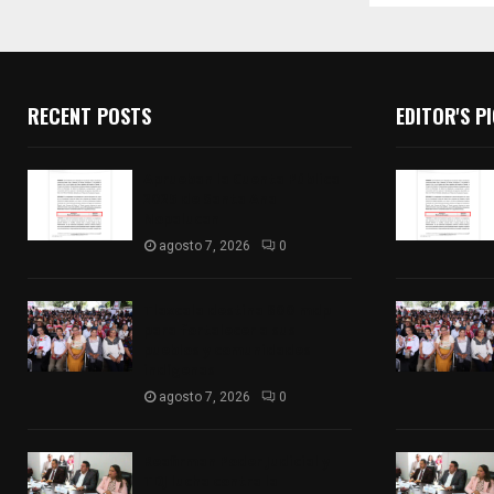
RECENT POSTS
EDITOR'S P
Aprueban la Cuenta Pública
2025 de Santa Ana
Nopalucan
agosto 7, 2026
0
Tlaxcala destina 800 mdp
para fortalecer a sus
pueblos y comunidades
indígenas
agosto 7, 2026
0
Reafirman Poder Judicial y
TDJ lucha contra la