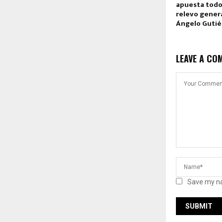
apuesta todo;
relevo genera
Ángelo Gutié
LEAVE A CO
Save my na