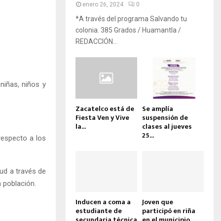
enero 26, 2024
0
*A través del programa Salvando tu
colonia. 385 Grados / Huamantla /
REDACCIÓN...
niñas, niños y
Zacatelco está de
Se amplía
Fiesta Ven y Vive
suspensión de
la...
clases al jueves
25...
respecto a los
ud a través de
 población.
Inducen a coma a
Joven que
estudiante de
participó en riña
secundaria técnica
en el municipio...