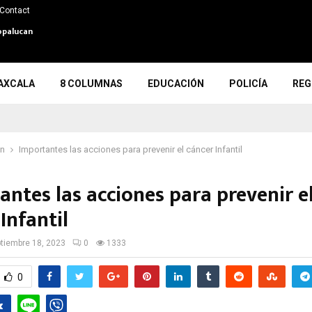
Contact
opalucan
AXCALA
8 COLUMNAS
EDUCACIÓN
POLICÍA
REG
ón
Importantes las acciones para prevenir el cáncer Infantil
ntes las acciones para prevenir e
Infantil
tiembre 18, 2023
0
1333
0