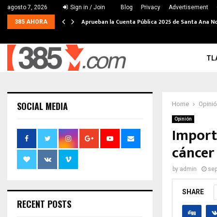
agosto 7, 2026
Sign in / Join
Blog
Privacy
Advertisement
Aprueban la Cuenta Pública 2025 de Santa Ana N
385 AHORA
TL
SOCIAL MEDIA
Home
Opini
Opinión
Importa
cáncer 
by
admin
sep
SHARE
RECENT POSTS