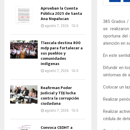
Aprueban la Cuenta
Pública 2025 de Santa
Ana Nopalucan
385 Grados / 
agosto 7, 2026
0
se realizaro
oportuna del 
Tlaxcala destina 800
atención en sa
mdp para fortalecer a
sus pueblos y
En este sentid
comunidades
indígenas
Difundir en l
agosto 7, 2026
0
síntomas de 
Colocar un la
Reafirman Poder
Judicial y TDJ lucha
contra la corrupción
Realizar perió
ciudadana
agosto 7, 2026
0
Realizar activ
cédula de det
Convoca CEDHT a