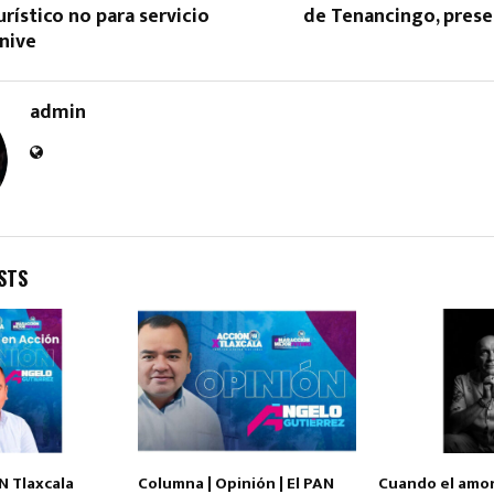
urístico no para servicio
de Tenancingo, prese
nive
admin
STS
N Tlaxcala
Columna | Opinión | El PAN
Cuando el amor