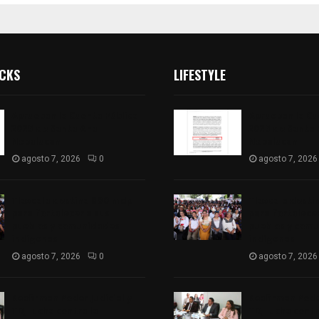
ICKS
LIFESTYLE
Aprueban la Cuenta Pública
Aprueban la Cu
2025 de Santa Ana
2025 de Santa
Nopalucan
Nopalucan
agosto 7, 2026
0
agosto 7, 2026
Tlaxcala destina 800 mdp
Tlaxcala dest
para fortalecer a sus
para fortalecer
pueblos y comunidades
pueblos y com
indígenas
indígenas
agosto 7, 2026
0
agosto 7, 2026
Reafirman Poder Judicial y
Reafirman Poder
TDJ lucha contra la
TDJ lucha contr