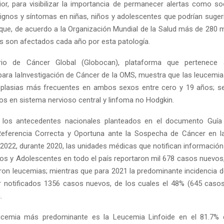
ior, para visibilizar la importancia de permanecer alertas como so
signos y síntomas en niñas, niños y adolescentes que podrían sugerir
 que, de acuerdo a la Organización Mundial de la Salud más de 280 mi
s son afectados cada año por esta patología.
rio de Cáncer Global (Globocan), plataforma que pertenece
 para laInvestigación de Cáncer de la OMS, muestra que las leucem
plasias más frecuentes en ambos sexos entre cero y 19 años; se
Reply
Retweet
Favorite
Reply
R
os en sistema nervioso central y linfoma no Hodgkin.
los antecedentes nacionales planteados en el documento Guía
eferencia Correcta y Oportuna ante la Sospecha de Cáncer en la 
2022, durante 2020, las unidades médicas que notifican información 
os y Adolescentes en todo el país reportaron mil 678 casos nuevos,
ron leucemias; mientras que para 2021 la predominante incidencia d
r notificados 1356 casos nuevos, de los cuales el 48% (645 caso
.
eucemia más predominante es la Leucemia Linfoide en el 81.7% 