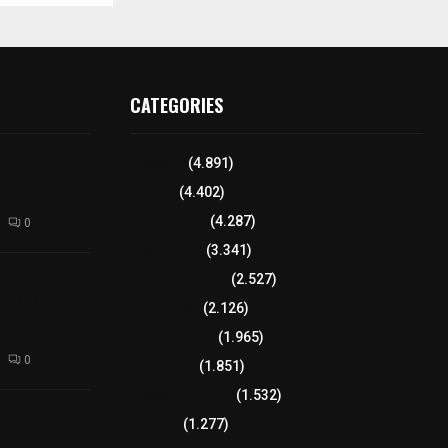
CATEGORIES
enta Pública
Tlaxcala
(4.891)
 Ana
Policía
(4.402)
8 columnas
(4.287)
0
Región Sur
(3.341)
ina 800 mdp
Región Oriente
(2.527)
 a sus
Educación
(2.126)
unidades
Lo más leído
(1.965)
0
Congreso
(1.851)
Tlaxcala Capital
(1.532)
 Judicial y
Política
(1.277)
a la