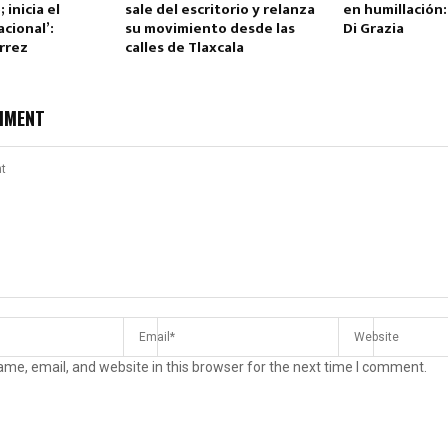
 inicia el
sale del escritorio y relanza
en humillación:
cional’:
su movimiento desde las
Di Grazia
rrez
calles de Tlaxcala
MMENT
me, email, and website in this browser for the next time I comment.