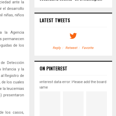
ciedad ante la
 el desarrollo
l niñas, niños
LATEST TWEETS
 a la Agencia
ias permanecen
guidas de los
etweet
Favorite
Reply
Retweet
Favorite
 de Detección
ON PINTEREST
Infancia y la
al Registro de
 de los cuales
pinterest data error: Please add the board
name
e la leucemias
s) presentaron
de los casos,