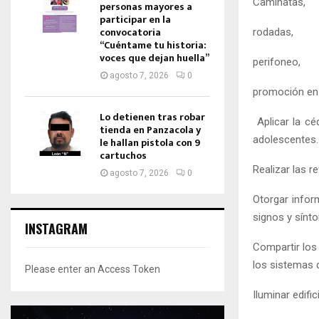
Caminatas,
personas mayores a
participar en la
convocatoria
rodadas,
“Cuéntame tu historia:
voces que dejan huella”
perifoneo,
agosto 7, 2026
0
promoción en 
Lo detienen tras robar
Aplicar la cé
tienda en Panzacola y
adolescentes.
le hallan pistola con 9
cartuchos
Realizar las 
agosto 7, 2026
0
Otorgar infor
signos y sínt
INSTAGRAM
Compartir los
los sistemas 
Please enter an Access Token
Iluminar edifi