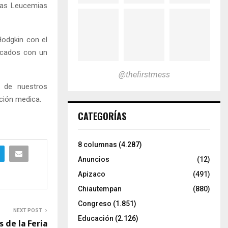
tras Leucemias
Hodgkin con el
icados con un
@thefirstmess
e de nuestros
ción medica.
CATEGORÍAS
8 columnas
(4.287)
Anuncios
(12)
Apizaco
(491)
Chiautempan
(880)
Congreso
(1.851)
NEXT POST
Educación
(2.126)
 de la Feria